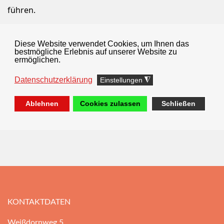
führen.
Sollte das Unwetter über das genannte Datum
andauern, werden wir Sie rechtzeitig informieren.
Diese Website verwendet Cookies, um Ihnen das
bestmögliche Erlebnis auf unserer Website zu
ermöglichen.
Herzliche Grüße
Datenschutzerklärung
Einstellungen
◮
Das Team der Don Bosco Schule
Ablehnen
Cookies zulassen
Schließen
KONTAKTDATEN
Weißdornweg 5